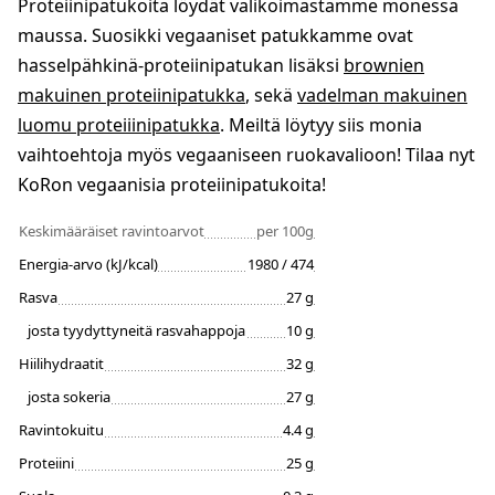
Proteiinipatukoita löydät valikoimastamme monessa
maussa. Suosikki vegaaniset patukkamme ovat
hasselpähkinä-proteiinipatukan lisäksi
brownien
makuinen proteiinipatukka
, sekä
vadelman makuinen
luomu proteiiinipatukka
. Meiltä löytyy siis monia
vaihtoehtoja myös vegaaniseen ruokavalioon! Tilaa nyt
KoRon vegaanisia proteiinipatukoita!
Keskimääräiset ravintoarvot
per 100g
Energia-arvo (kJ/kcal)
1980 / 474
Rasva
27 g
josta tyydyttyneitä rasvahappoja
10 g
Hiilihydraatit
32 g
josta sokeria
27 g
Ravintokuitu
4.4 g
Proteiini
25 g