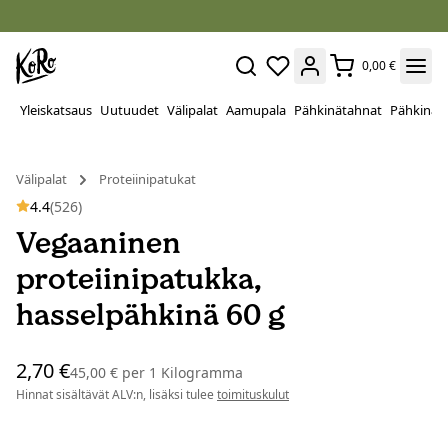
0,00 €
Yleiskatsaus
Uutuudet
Välipalat
Aamupala
Pähkinätahnat
Pähkinät
Välipalat
Proteiinipatukat
4.4
(526)
Vegaaninen
proteiinipatukka,
hasselpähkinä 60 g
2,70 €
45,00 €
per
1 Kilogramma
Hinnat sisältävät ALV:n, lisäksi tulee
toimituskulut