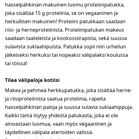
hasselpähkinän makuinen luomu proteiinipatukka,
joka sisältää 15 g proteiinia, se on vegaaninen ja
herkullisen makuinen! Proteiini patukkaan saadaan
riisi- ja herneproteiinista. Proteiinipatukan makeus
saadaan taateleista ja kookossiirapista, sekä suussa
sulavista suklaahipuista. Patukka sopii niin urheilun
jälkeiseksi herkuksi tai nopeaksi välipalaksi koulussa
tai töissä!
Tilaa välipaloja kotiisi
Makea ja pehmeä herkkupatukka, joka sisältää herne-
ja riisiproteiinista saatua proteiinia, rapeita
hasselpähkinän paloja ja suussa sulavia suklaahippuja.
Kaikki tämä löytyy yhdestä patukasta, joka ei ole
ainoastaan luomua, vaan myös vegaaninen ja
täydellinen välipala aterioiden välissä.