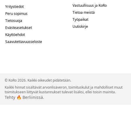
Vastuullisuus ja KoRo
Yritystiedot
Tietoa meistä
Peru sopimus
Työpaikat
Tietosuoja
Uutiskirje
Evästeasetukset
Käyttöehdot
Saavutettavuusseloste
© KoRo 2026. Kaikki oikeudet pidätetään.
Kaikki hinnat sisältävät arvonlisäveron, toimituskulut ja mahdolliset muut
toimitukseen liittyvät kustannukset tulevat lisäksi, ellei toisin mainita.
Tehty 🔥 Berliinissä.