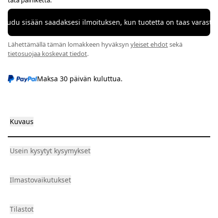
tätä painiketta.
rjaudu sisään saadaksesi ilmoituksen, kun tuotetta on taas varasto
Lähettämällä tämän lomakkeen hyväksyn
yleiset ehdot
sekä
tietosuojaa koskevat tiedot
.
Maksa 30 päivän kuluttua.
Kuvaus
Usein kysytyt kysymykset
Ilmastovaikutukset
Tilastot