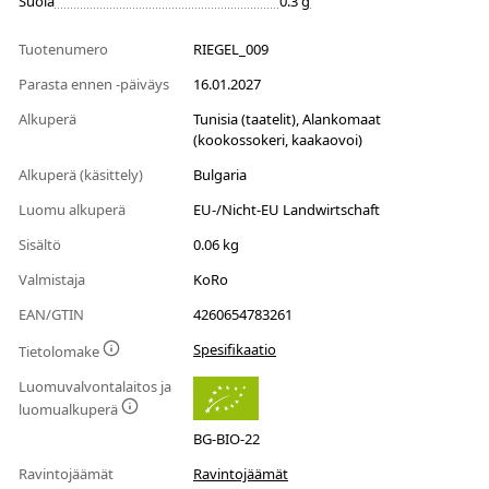
Suola
0.3 g
Tuotenumero
RIEGEL_009
Parasta ennen -päiväys
16.01.2027
Alkuperä
Tunisia (taatelit), Alankomaat
(kookossokeri, kaakaovoi)
Alkuperä (käsittely)
Bulgaria
Luomu alkuperä
EU-/Nicht-EU Landwirtschaft
Sisältö
0.06 kg
Valmistaja
KoRo
EAN/GTIN
4260654783261
Spesifikaatio
Tietolomake
Luomuvalvontalaitos ja
luomualkuperä
BG-BIO-22
Ravintojäämät
Ravintojäämät