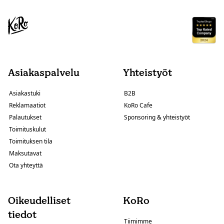
Asiakaspalvelu
Yhteistyöt
Asiakastuki
B2B
Reklamaatiot
KoRo Cafe
Palautukset
Sponsoring & yhteistyöt
Toimituskulut
Toimituksen tila
Maksutavat
Ota yhteyttä
Oikeudelliset
KoRo
tiedot
Tiimimme