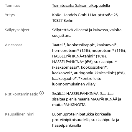
Toimitus
Toimitusaika Saksan ulkopuolella
Yritys
KoRo Handels GmbH Hauptstraße 26,
10827 Berlin
Säilytysohjeet
Säilytettävä viileässä ja kuivassa, valolta
suojattuna
Ainesosat
Taateli*, kookossiirappi*, kaakaovoi*,
herneproteiini* (12%), riisiproteiini* (11%),
HASSELPÄHKINÄ-tahini* (10%),
HASSELPÄHKINÄ* (6%), suklaahiput*
(kaakaomassa*, kookossokeri*,
kaakaovoi*, auringonkukkalesitiini*) (6%),
kaakaojauhe*. *kontrolloitu
luonnonmukainen viljely
Sisältää HASSELPÄHKINÄÄ. Saattaa
Ristikontaminaatio
sisältää pieniä määriä MAAPÄHKINÄÄ ja
muita PÄHKINÖITÄ.
Kaupallinen nimi
Luomuproteiinipatukka korkealla
proteiinipitoisuudella, suklaahipuilla ja
hasselpähkinällä