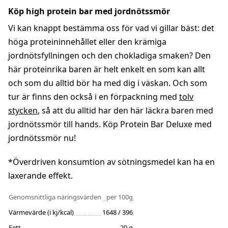
Köp high protein bar med jordnötssmör
Vi kan knappt bestämma oss för vad vi gillar bäst: det
höga proteininnehållet eller den krämiga
jordnötsfyllningen och den chokladiga smaken? Den
här proteinrika baren är helt enkelt en som kan allt
och som du alltid bör ha med dig i väskan. Och som
tur är finns den också i en förpackning med
tolv
stycken
, så att du alltid har den här läckra baren med
jordnötssmör till hands. Köp Protein Bar Deluxe med
jordnötssmör nu!
*Överdriven konsumtion av sötningsmedel kan ha en
laxerande effekt.
Genomsnittliga näringsvärden
per 100g
Värmevärde (i kj/kcal)
1648 / 396
Fett
20 g