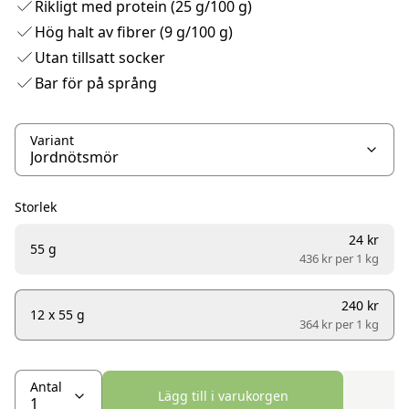
Rikligt med protein (25 g/100 g)
Hög halt av fibrer (9 g/100 g)
Utan tillsatt socker
Bar för på språng
Variant
Storlek
24 kr
55 g
436 kr per
1 kg
240 kr
12 x 55 g
364 kr per
1 kg
Antal
Lägg till i varukorgen