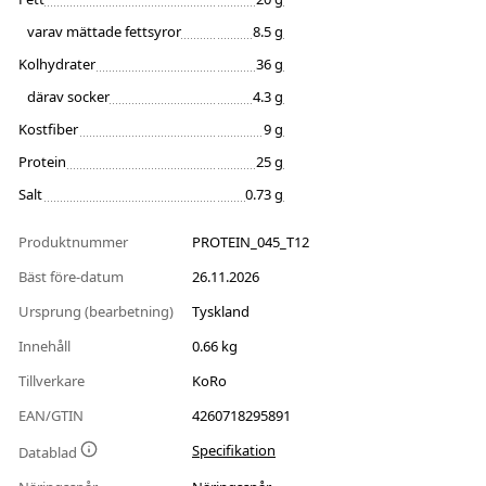
varav mättade fettsyror
8.5 g
Kolhydrater
36 g
därav socker
4.3 g
Kostfiber
9 g
Protein
25 g
Salt
0.73 g
Produktnummer
PROTEIN_045_T12
Bäst före-datum
26.11.2026
Ursprung (bearbetning)
Tyskland
Innehåll
0.66 kg
Tillverkare
KoRo
EAN/GTIN
4260718295891
Specifikation
Datablad