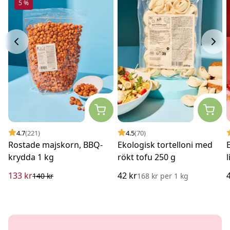
5 %
4.7
(221)
4.5
(70)
Rostade majskorn, BBQ-
Ekologisk tortelloni med
krydda 1 kg
rökt tofu 250 g
l
133 kr
42 kr
140 kr
168 kr
per
1 kg