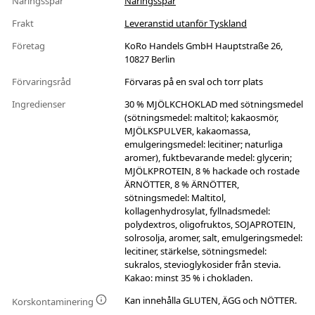
Näringsspår
Näringsspår
Frakt
Leveranstid utanför Tyskland
Företag
KoRo Handels GmbH Hauptstraße 26,
10827 Berlin
Förvaringsråd
Förvaras på en sval och torr plats
Ingredienser
30 % MJÖLKCHOKLAD med sötningsmedel
(sötningsmedel: maltitol; kakaosmör,
MJÖLKSPULVER, kakaomassa,
emulgeringsmedel: lecitiner; naturliga
aromer), fuktbevarande medel: glycerin;
MJÖLKPROTEIN, 8 % hackade och rostade
ÄRNÖTTER, 8 % ÄRNÖTTER,
sötningsmedel: Maltitol,
kollagenhydrosylat, fyllnadsmedel:
polydextros, oligofruktos, SOJAPROTEIN,
solrosolja, aromer, salt, emulgeringsmedel:
lecitiner, stärkelse, sötningsmedel:
sukralos, stevioglykosider från stevia.
Kakao: minst 35 % i chokladen.
Kan innehålla GLUTEN, ÄGG och NÖTTER.
Korskontaminering