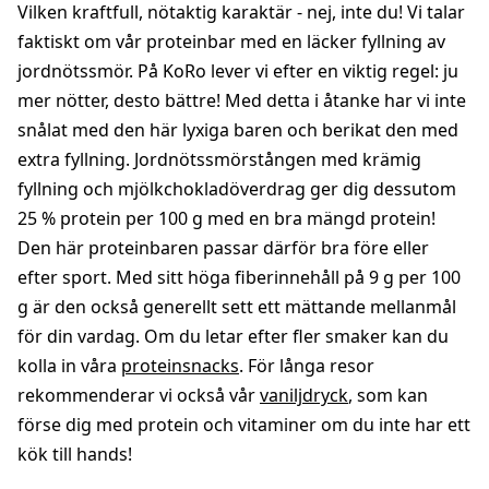
Vilken kraftfull, nötaktig karaktär - nej, inte du! Vi talar
faktiskt om vår proteinbar med en läcker fyllning av
jordnötssmör. På KoRo lever vi efter en viktig regel: ju
mer nötter, desto bättre! Med detta i åtanke har vi inte
snålat med den här lyxiga baren och berikat den med
extra fyllning. Jordnötssmörstången med krämig
fyllning och mjölkchokladöverdrag ger dig dessutom
25 % protein per 100 g med en bra mängd protein!
Den här proteinbaren passar därför bra före eller
efter sport. Med sitt höga fiberinnehåll på 9 g per 100
g är den också generellt sett ett mättande mellanmål
för din vardag. Om du letar efter fler smaker kan du
kolla in våra
proteinsnacks
. För långa resor
rekommenderar vi också vår
vaniljdryck
, som kan
förse dig med protein och vitaminer om du inte har ett
kök till hands!