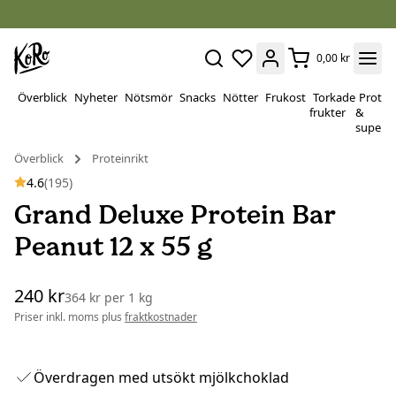
0,00 kr
Överblick
Nyheter
Nötsmör
Snacks
Nötter
Frukost
Torkade
Protei
frukter
&
superf
Överblick
Proteinrikt
4.6
(195)
Grand Deluxe Protein Bar
Peanut 12 x 55 g
240 kr
364 kr
per
1 kg
Priser inkl. moms plus
fraktkostnader
Överdragen med utsökt mjölkchoklad