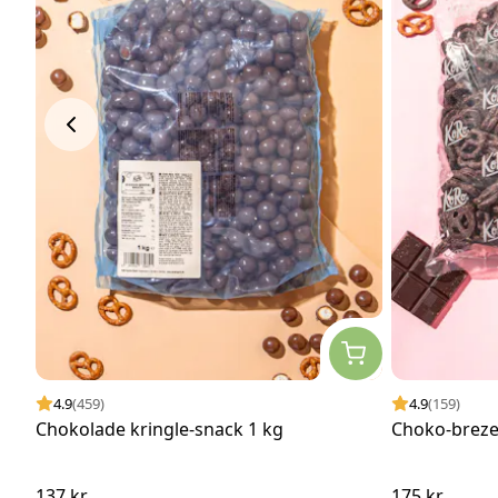
4.9
(459)
4.9
(159)
Chokolade kringle-snack 1 kg
Choko-breze
137 kr
175 kr