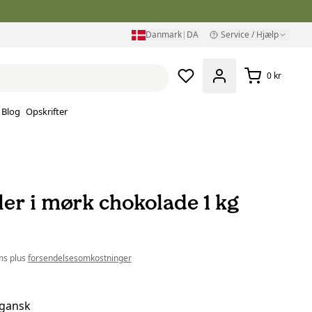
Danmark
|
DA
Service / Hjælp
0 kr
Blog
Opskrifter
er i mørk chokolade 1 kg
ms plus
forsendelsesomkostninger
gansk