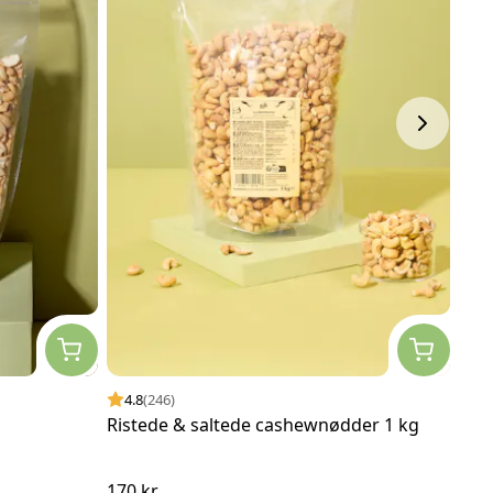
4.8
(246)
4.
Ristede & saltede cashewnødder 1 kg
Jum
1 k
170 kr
112