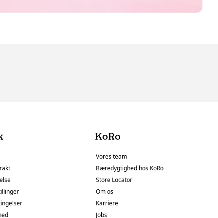
k
KoRo
Vores team
rakt
Bæredygtighed hos KoRo
else
Store Locator
illinger
Om os
tingelser
Karriere
hed
Jobs