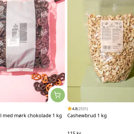
4.8
(2531)
l med mørk chokolade 1 kg
Cashewbrud 1 kg
115 kr