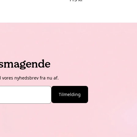
lsmagende
d vores nyhedsbrev fra nu af.
Tilmelding