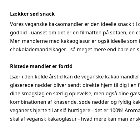
Lækker sød snack
Vores veganske kakaomandler er den ideelle snack til de
godbid - uanset om det er en filmaften på sofaen, en co
Men mandlerne med kakaoglasur er også ideelle som in
chokolademandelkager - så meget mere end bare en s
Ristede mandler er fortid
Især i den kolde årstid kan de veganske kakaomandler v
glaserede nødder bliver sendt direkte hjem til dig i e
dine smagsløg en særlig oplevelse, men også dine gæster.
kombinationen af knasende, søde nødder og fyldig ka
veganers hjerte til at slå hurtigere - det er 100%! Aro
skal af vegansk kakaoglasur - hvad mere kan man ønsk