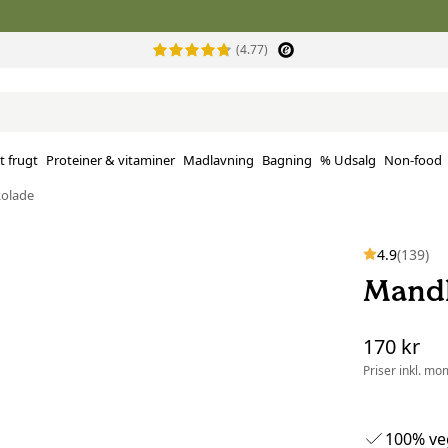
(4.77)
t frugt
Proteiner & vitaminer
Madlavning
Bagning
% Udsalg
Non-food
kolade
4.9
(139)
Mandl
170 kr
Priser inkl. mo
100% ve