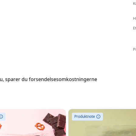
K
H
E
P
nu, sparer du forsendelsesomkostningerne
Produktnote