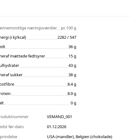
ennemsnitlige næringsværdier
pr. 100 g
nergi (i kj/kcal)
2282 / 547
edt
36 g
heraf mættede fedtsyrer
15 g
ulhydrater
43 g
heraf sukker
38 g
ostfibre
8.4 g
rotein
8.9 g
alt
0 g
roduktnummer
VEMAND_001
edst før-dato
01.12.2026
prindelse
USA (mandler), Belgien (chokolade)