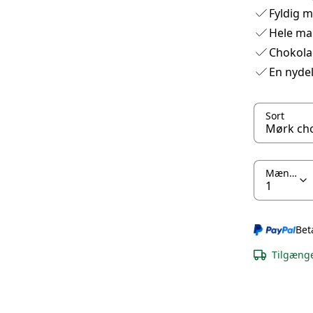
Fyldig 
Hele ma
Chokolad
En nydel
Sort
Mængde
Bet
Tilgænge