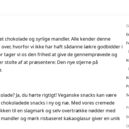
G
E
t chokolade og syrlige mandler. Alle kender denne
F
 over, hvorfor vi ikke har haft sådanne lækre godbidder i
for tager vi os den frihed at give de gennemprøvede og
K
r stolte af at præsentere: Den nye stjerne på
.
K
P
olade? Ja, du hørte rigtigt! Veganske snacks kan være
S
par chokoladede snacks i ny og næ. Med vores cremede
P
økken til en slagmark og selv overtrække nødder med
B
 mandler og mørk risbaseret kakaoglasur giver en unik
O