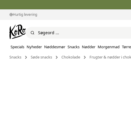
Hurtig levering
Specials
Nyheder
Nøddesmør
Snacks
Nødder
Morgenmad
Tørre
Snacks
Søde snacks
Chokolade
Frugter & nødder i cho