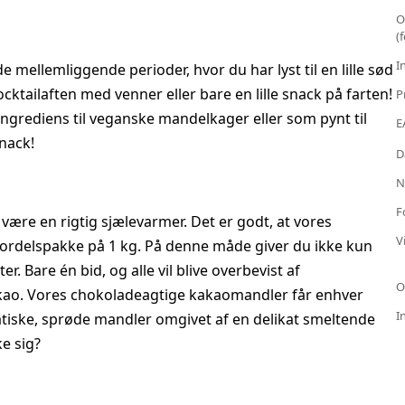
O
(
I
 mellemliggende perioder, hvor du har lyst til en lille sød
cktailaften med venner eller bare en lille snack på farten!
P
grediens til veganske mandelkager eller som pynt til
E
nack!
D
N
F
ære en rigtig sjælevarmer. Det er godt, at vores
V
n fordelspakke på 1 kg. På denne måde giver du ikke kun
 Bare én bid, og alle vil blive overbevist af
O
kao. Vores chokoladeagtige kakaomandler får enhver
I
matiske, sprøde mandler omgivet af en delikat smeltende
e sig?