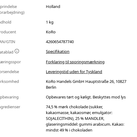
prindelse
Holland
forarbejdning)
ndhold
1 kg
roducent
KoRo
AN/GTIN
4260654787740
Specifikation
atablad
æringsspor
Forklaring til sporingsmærkning
orsendelse
Leveringstid uden for Tyskland
irksomhed
KoRo Handels GmbH Hauptstraße 26, 10827
Berlin
pbevaring
Opbevares tørt og køligt. Beskyttes mod lys
ngredienser
74,5 % mørk chokolade (sukker,
kakaomasse, kakaosmør, emulgator:
SOJALECITHIN), 25 % MANDLER,
glaseringsmiddel: gummi arabicum. Kakao:
mindst 49 % i chokoladen