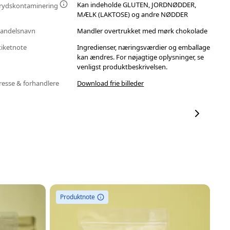
Kan indeholde GLUTEN, JORDNØDDER,
rydskontaminering
MÆLK (LAKTOSE) og andre NØDDER
andelsnavn
Mandler overtrukket med mørk chokolade
tiketnote
Ingredienser, næringsværdier og emballage
kan ændres. For nøjagtige oplysninger, se
venligst produktbeskrivelsen.
resse & forhandlere
Download frie billeder
Produktnote
P