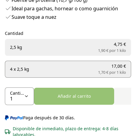
Fuente de proteína (10,7 g/100 g)
Ideal para gachas, hornear o como guarnición
Suave toque a nuez
Cantidad
4,75 €
2,5 kg
1,90 € por
1 kilo
17,00 €
4 x 2,5 kg
1,70 € por
1 kilo
Cantidad
Añadir al carrito
Paga después de 30 días.
Disponible de inmediato, plazo de entrega: 4-8 días
laborables.