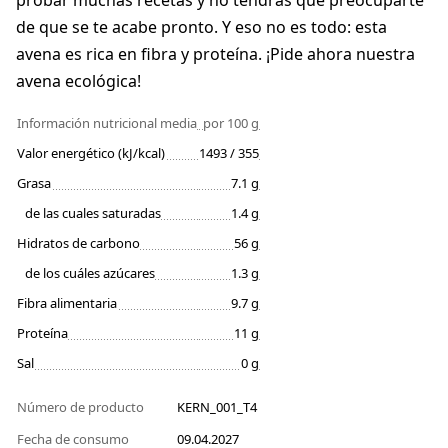
probar muchas recetas y no tendrás que preocuparte
de que se te acabe pronto. Y eso no es todo: esta
avena es rica en fibra y proteína. ¡Pide ahora nuestra
avena ecológica!
Información nutricional media
por 100 g
Valor energético (kJ/kcal)
1493 / 355
Grasa
7.1 g
de las cuales saturadas
1.4 g
Hidratos de carbono
56 g
de los cuáles azúcares
1.3 g
Fibra alimentaria
9.7 g
Proteína
11 g
Sal
0 g
Número de producto
KERN_001_T4
Fecha de consumo
09.04.2027