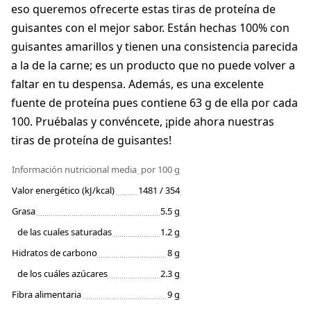
eso queremos ofrecerte estas tiras de proteína de
guisantes con el mejor sabor. Están hechas 100% con
guisantes amarillos y tienen una consistencia parecida
a la de la carne; es un producto que no puede volver a
faltar en tu despensa. Además, es una excelente
fuente de proteína pues contiene 63 g de ella por cada
100. Pruébalas y convéncete, ¡pide ahora nuestras
tiras de proteína de guisantes!
Información nutricional media
por 100 g
Valor energético (kJ/kcal)
1481 / 354
Grasa
5.5 g
de las cuales saturadas
1.2 g
Hidratos de carbono
8 g
de los cuáles azúcares
2.3 g
Fibra alimentaria
9 g