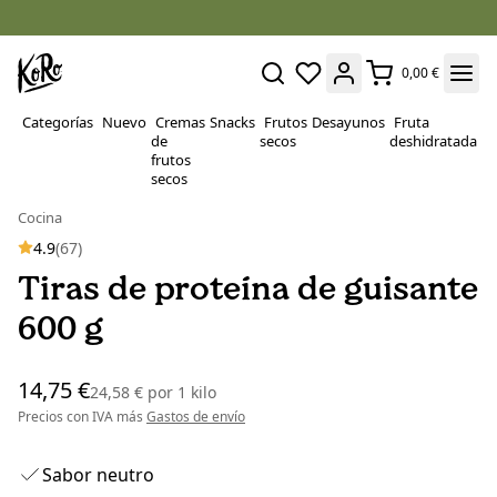
0,00 €
Categorías
Nuevo
Cremas
Snacks
Frutos
Desayunos
Fruta
P
de
secos
deshidratada
Su
frutos
secos
Cocina
4.9
(67)
Tiras de proteína de guisante
600 g
14,75 €
24,58 €
por
1 kilo
Precios con IVA más
Gastos de envío
Sabor neutro