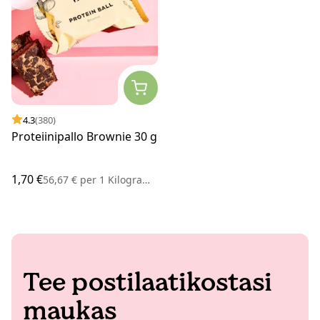
4.3
(380)
Proteiinipallo Brownie 30 g
1,70 €
56,67 €
per
1 Kilogramma
Tee postilaatikostasi
maukas