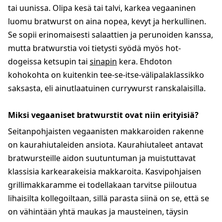
tai uunissa. Olipa kesä tai talvi, karkea vegaaninen
luomu bratwurst on aina nopea, kevyt ja herkullinen.
Se sopii erinomaisesti salaattien ja perunoiden kanssa,
mutta bratwurstia voi tietysti syödä myös hot-
dogeissa ketsupin tai
sinapin
kera. Ehdoton
kohokohta on kuitenkin tee-se-itse-välipalaklassikko
saksasta, eli ainutlaatuinen currywurst ranskalaisilla.
Miksi vegaaniset bratwurstit ovat niin erityisiä?
Seitanpohjaisten vegaanisten makkaroiden rakenne
on kaurahiutaleiden ansiota. Kaurahiutaleet antavat
bratwursteille aidon suutuntuman ja muistuttavat
klassisia karkearakeisia makkaroita. Kasvipohjaisen
grillimakkaramme ei todellakaan tarvitse piiloutua
lihaisilta kollegoiltaan, sillä parasta siinä on se, että se
on vähintään yhtä maukas ja mausteinen, täysin