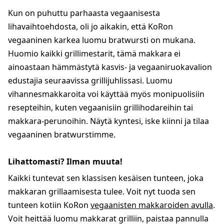
Kun on puhuttu parhaasta vegaanisesta
lihavaihtoehdosta, oli jo aikakin, että KoRon
vegaaninen karkea luomu bratwursti on mukana.
Huomio kaikki grillimestarit, tämä makkara ei
ainoastaan hämmästytä kasvis- ja vegaaniruokavalion
edustajia seuraavissa grillijuhlissasi. Luomu
vihannesmakkaroita voi käyttää myös monipuolisiin
resepteihin, kuten vegaanisiin grillihodareihin tai
makkara-perunoihin. Näytä kyntesi, iske kiinni ja tilaa
vegaaninen bratwurstimme.
Lihattomasti? Ilman muuta!
Kaikki tuntevat sen klassisen kesäisen tunteen, joka
makkaran grillaamisesta tulee. Voit nyt tuoda sen
tunteen kotiin KoRon
vegaanisten makkaroiden avulla
.
Voit heittää luomu makkarat grilliin, paistaa pannulla