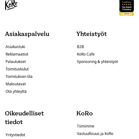
Asiakaspalvelu
Yhteistyöt
Asiakastuki
B2B
Reklamaatiot
KoRo Cafe
Palautukset
Sponsoring & yhteistyöt
Toimituskulut
Toimituksen tila
Maksutavat
Ota yhteyttä
Oikeudelliset
KoRo
tiedot
Tiimimme
Vastuullisuus ja KoRo
Yritystiedot