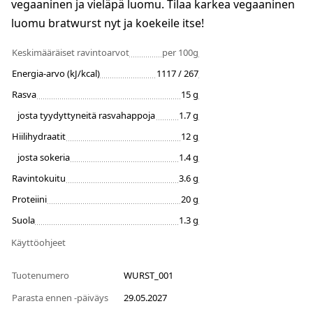
vegaaninen ja vieläpä luomu. Tilaa karkea vegaaninen
luomu bratwurst nyt ja koekeile itse!
Keskimääräiset ravintoarvot
per 100g
Energia-arvo (kJ/kcal)
1117 / 267
Rasva
15 g
josta tyydyttyneitä rasvahappoja
1.7 g
Hiilihydraatit
12 g
josta sokeria
1.4 g
Ravintokuitu
3.6 g
Proteiini
20 g
Suola
1.3 g
Käyttöohjeet
Tuotenumero
WURST_001
Parasta ennen -päiväys
29.05.2027