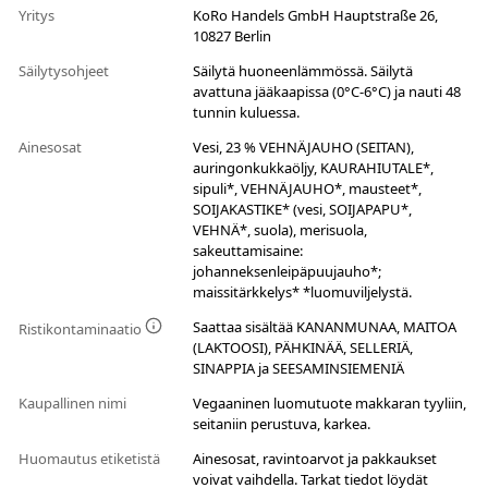
Yritys
KoRo Handels GmbH Hauptstraße 26,
10827 Berlin
Säilytysohjeet
Säilytä huoneenlämmössä. Säilytä
avattuna jääkaapissa (0°C-6°C) ja nauti 48
tunnin kuluessa.
Ainesosat
Vesi, 23 % VEHNÄJAUHO (SEITAN),
auringonkukkaöljy, KAURAHIUTALE*,
sipuli*, VEHNÄJAUHO*, mausteet*,
SOIJAKASTIKE* (vesi, SOIJAPAPU*,
VEHNÄ*, suola), merisuola,
sakeuttamisaine:
johanneksenleipäpuujauho*;
maissitärkkelys* *luomuviljelystä.
Saattaa sisältää KANANMUNAA, MAITOA
Ristikontaminaatio
(LAKTOOSI), PÄHKINÄÄ, SELLERIÄ,
SINAPPIA ja SEESAMINSIEMENIÄ
Kaupallinen nimi
Vegaaninen luomutuote makkaran tyyliin,
seitaniin perustuva, karkea.
Huomautus etiketistä
Ainesosat, ravintoarvot ja pakkaukset
voivat vaihdella. Tarkat tiedot löydät