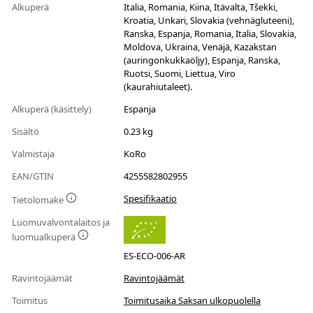
Alkuperä
Italia, Romania, Kiina, Itävalta, Tšekki,
Kroatia, Unkari, Slovakia (vehnägluteeni),
Ranska, Espanja, Romania, Italia, Slovakia,
Moldova, Ukraina, Venäjä, Kazakstan
(auringonkukkaöljy), Espanja, Ranska,
Ruotsi, Suomi, Liettua, Viro
(kaurahiutaleet).
Alkuperä (käsittely)
Espanja
Sisältö
0.23 kg
Valmistaja
KoRo
EAN/GTIN
4255582802955
Spesifikaatio
Tietolomake
Luomuvalvontalaitos ja
luomualkuperä
ES-ECO-006-AR
Ravintojäämät
Ravintojäämät
Toimitus
Toimitusaika Saksan ulkopuolella