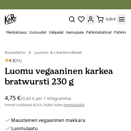
0,00 €
Yleiskatsaus
Uutuudet
Välipalat
Aamupala
Pähkinätahnat
Pähkinät
Ruoanlaitto
Juuston- & Lihankorvikkeet
4.3
(93)
Luomu vegaaninen karkea
bratwursti 230 g
4,75 €
20,65 €
per
1 Kilogramma
Hinnat sisältävät ALV:n, lisäksi tulee
toimituskulut
Mausteinen vegaaninen makkara
Luomulaatu