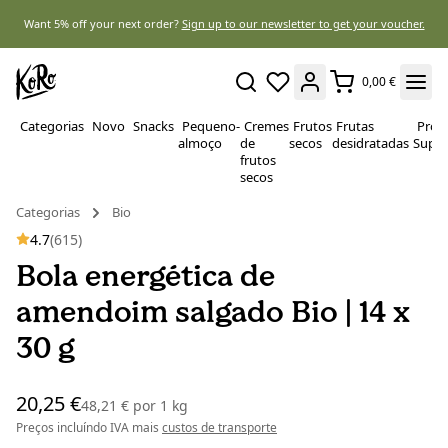
Want 5% off your next order?
Sign up to our newsletter to get your voucher.
0,00 €
Categorias
Novo
Snacks
Pequeno-
Cremes
Frutos
Frutas
Prote
almoço
de
secos
desidratadas
Super
frutos
secos
Categorias
Bio
4.7
(615)
Bola energética de
amendoim salgado Bio | 14 x
30 g
20,25 €
48,21 €
por
1 kg
Preços incluíndo IVA mais
custos de transporte