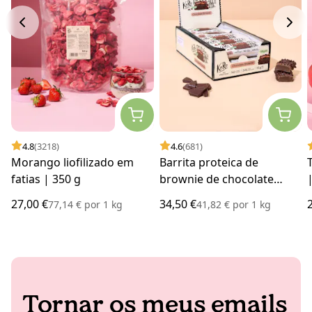
4.8
(3218)
4.6
(681)
Morango liofilizado em
Barrita proteica de
fatias | 350 g
brownie de chocolate
Vegan | 15 x 55 g
27,00 €
34,50 €
77,14 €
por
1 kg
41,82 €
por
1 kg
Tornar os meus emails