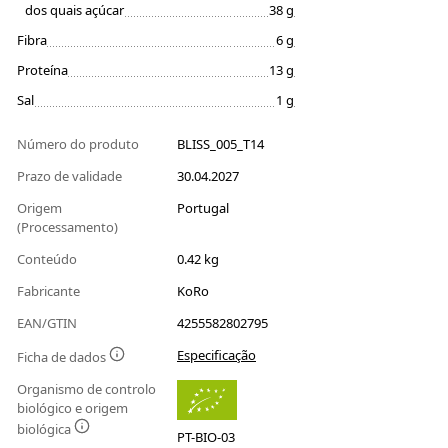
dos quais açúcar
38 g
Fibra
6 g
Proteína
13 g
Sal
1 g
Número do produto
BLISS_005_T14
Prazo de validade
30.04.2027
Origem
Portugal
(Processamento)
Conteúdo
0.42 kg
Fabricante
KoRo
EAN/GTIN
4255582802795
Especificação
Ficha de dados
Organismo de controlo
biológico e origem
biológica
PT-BIO-03