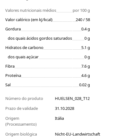
Valores nutricionais médios
por 100 g
Valor calórico (em kJ/kcal)
240 / 58
Gordura
0.4 g
dos quais ácidos gordos saturados
0 g
Hidratos de carbono
5.1 g
dos quais açúcar
0 g
Fibra
7.6 g
Proteína
4.6 g
Sal
0.02 g
Número do produto
HUELSEN_028_T12
Prazo de validade
31.10.2028
Origem
Itália
(Processamento)
Origem biológica
Nicht-EU-Landwirtschaft