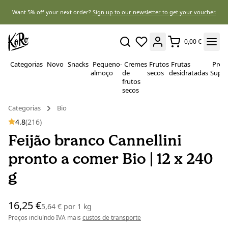
Want 5% off your next order?
Sign up to our newsletter to get your voucher.
0,00 €
Categorias
Novo
Snacks
Pequeno-
Cremes
Frutos
Frutas
Prote
almoço
de
secos
desidratadas
Super
frutos
secos
Categorias
Bio
4.8
(216)
Feijão branco Cannellini
pronto a comer Bio | 12 x 240
g
16,25 €
5,64 €
por
1 kg
Preços incluíndo IVA mais
custos de transporte