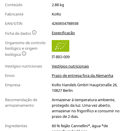
Conteúdo
2.88 kg
Fabricante
KoRo
EAN/GTIN
4260654788938
Especificação
Ficha de dados
Organismo de controlo
biológico e origem
biológica
IT-BIO-009
Vestígios nutricionais
Vestígios nutricionais
Envio
Prazo de entrega fora da Alemanha
Empresa
KoRo Handels GmbH Hauptstraße 26,
10827 Berlin
Recomendação de
Armazenar à temperatura ambiente,
armazenamento
protegido da luz. Uma vez aberto,
armazenar no frigorífico e consumir no
prazo de 2 dias.
Ingredientes
60 % feijão Cannellini*, água *de