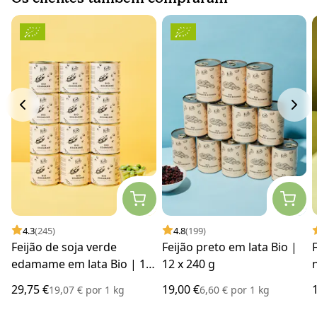
4.3
(245)
4.8
(199)
Feijão de soja verde
Feijão preto em lata Bio |
edamame em lata Bio | 12
12 x 240 g
x 130 g
29,75 €
19,00 €
19,07 €
por
1 kg
6,60 €
por
1 kg