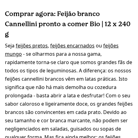
Comprar agora: Feijão branco
Cannellini pronto a comer Bio | 12 x 240
g
Seja
feijões pretos
,
feijões encarnados
ou
feijões
mungo
- se olharmos para a nossa gama,
rapidamente
torna-se claro que somos grandes fãs de
todos os tipos de leguminosas. A diferença: os nossos
feijões cannellini brancos vêm em latas práticas. Isto
significa que não há mais demolha ou cozedura
prolongada - basta abrir a lata e desfrutar! Com o seu
sabor caloroso e ligeiramente doce, os grandes feijões
brancos são convincentes em cada prato. Devido ao
seu tamanho e cor branca marcante, não podem ser
negligenciados em saladas, guisados ou sopas de
qualquer forma. Mas fica ainda melhor: os feijões