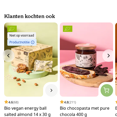
Klanten kochten ook
Niet op voorraad
Productnotitie
4.6
(68)
4.8
(211)
Bio vegan energy ball
Bio chocopasta met pure
salted almond 14 x 30 g
chocola 400 g