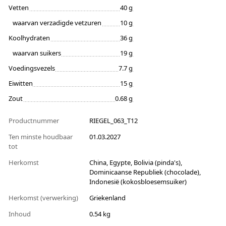
Vetten
40 g
waarvan verzadigde vetzuren
10 g
Koolhydraten
36 g
waarvan suikers
19 g
Voedingsvezels
7.7 g
Eiwitten
15 g
Zout
0.68 g
Productnummer
RIEGEL_063_T12
Ten minste houdbaar
01.03.2027
tot
Herkomst
China, Egypte, Bolivia (pinda's),
Dominicaanse Republiek (chocolade),
Indonesië (kokosbloesemsuiker)
Herkomst (verwerking)
Griekenland
Inhoud
0.54 kg