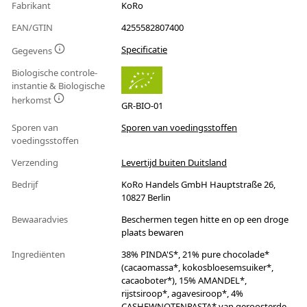
Fabrikant
KoRo
EAN/GTIN
4255582807400
Specificatie
Gegevens
Biologische controle-
instantie & Biologische
herkomst
GR-BIO-01
Sporen van
Sporen van voedingsstoffen
voedingsstoffen
Verzending
Levertijd buiten Duitsland
Bedrijf
KoRo Handels GmbH Hauptstraße 26,
10827 Berlin
Bewaaradvies
Beschermen tegen hitte en op een droge
plaats bewaren
Ingrediënten
38% PINDA'S*, 21% pure chocolade*
(cacaomassa*, kokosbloesemsuiker*,
cacaoboter*), 15% AMANDEL*,
rijstsiroop*, agavesiroop*, 4%
CASHEWNOTENPASTA* van geroosterde