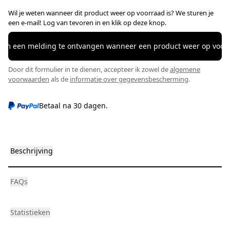
Wil je weten wanneer dit product weer op voorraad is? We sturen je
een e-mail! Log van tevoren in en klik op deze knop.
 om een ​​melding te ontvangen wanneer een product weer op voorr
Door dit formulier in te dienen, accepteer ik zowel de
algemene
voorwaarden
als de
informatie over gegevensbescherming
.
Betaal na 30 dagen.
Beschrijving
FAQs
Statistieken