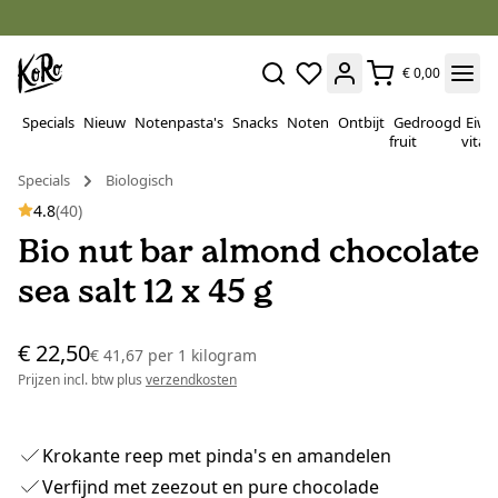
€ 0,00
Specials
Nieuw
Notenpasta's
Snacks
Noten
Ontbijt
Gedroogd
Eiwi
fruit
vitam
Specials
Biologisch
4.8
(40)
Bio nut bar almond chocolate
sea salt 12 x 45 g
€ 22,50
€ 41,67
per
1 kilogram
Prijzen incl. btw plus
verzendkosten
Krokante reep met pinda's en amandelen
Verfijnd met zeezout en pure chocolade