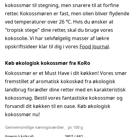
kokossmør til stegning, men snarere til at forfine
retter. Kokossmøren er fast, men olien bliver flydende
ved temperaturer over 26 ℃. Hvis du ønsker at
"tropisk stege" dine retter, skal du bruge vores
kokosolie. Vi har selvfølgelig masser af lækre
opskriftsideer klar til dig i vores
Food Journal
.
Køb økologisk kokossmør fra KoRo
Kokossmør er et Must Have i dit køkken! Vores smør
fremstillet af aromatisk kokoskød fra økologisk
landbrug forædler dine retter med en karakteristisk
kokossmag. Bestil vores fantastiske kokossmør og
forvandl dit køkken til en oase. Køb økologisk
kokossmør nu!
Gennemsnitlige næringsværdier
pr. 100 g
Energi (i kj/kcal)
2807 / 682