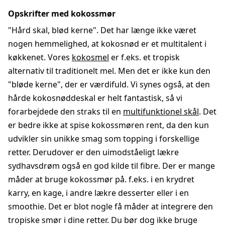
Opskrifter med kokossmør
"Hård skal, blød kerne". Det har længe ikke været
nogen hemmelighed, at kokosnød er et multitalent i
køkkenet. Vores
kokosmel
er f.eks. et tropisk
alternativ til traditionelt mel. Men det er ikke kun den
"bløde kerne", der er værdifuld. Vi synes også, at den
hårde kokosnøddeskal er helt fantastisk, så vi
forarbejdede den straks til en
multifunktionel skål
. Det
er bedre ikke at spise kokossmøren rent, da den kun
udvikler sin unikke smag som topping i forskellige
retter. Derudover er den uimodståeligt lækre
sydhavsdrøm også en god kilde til fibre. Der er mange
måder at bruge kokossmør på. f.eks. i en krydret
karry, en kage, i andre lækre desserter eller i en
smoothie. Det er blot nogle få måder at integrere den
tropiske smør i dine retter. Du bør dog ikke bruge