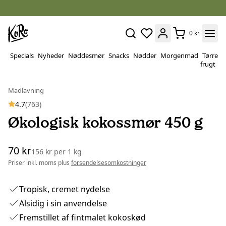
0 kr
Specials
Nyheder
Nøddesmør
Snacks
Nødder
Morgenmad
Tørret
P
frugt
&
v
Madlavning
4.7
(763)
Økologisk kokossmør 450 g
70 kr
156 kr
per
1 kg
Priser inkl. moms plus
forsendelsesomkostninger
Tropisk, cremet nydelse
Alsidig i sin anvendelse
Fremstillet af fintmalet kokoskød