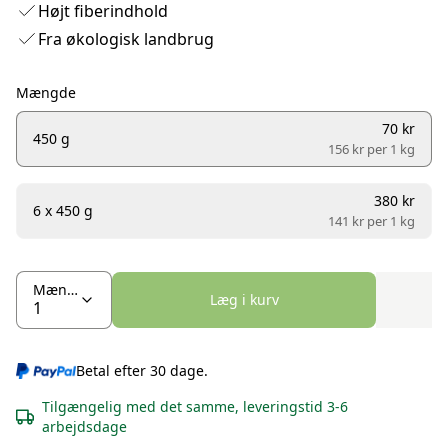
Højt fiberindhold
Fra økologisk landbrug
Mængde
70 kr
450 g
156 kr per
1 kg
380 kr
6 x 450 g
141 kr per
1 kg
Mængde
Læg i kurv
Betal efter 30 dage.
Tilgængelig med det samme, leveringstid 3-6
arbejdsdage