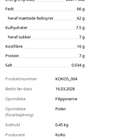
Fedt
66 g
heraf mættede fedtsyrer
62 g
Kulhydrater
7.5 g
heraf sukker
7 g
Kostfibre
16 g
Protein
7 g
Salt
0.034 g
Produktnummer
KOKOS_004
Bedst før-dato
16.03.2028
Oprindelse
Filippinerne
Oprindelse
Polen
(forarbejdning)
Indhold
0.45 kg
Producent
KoRo