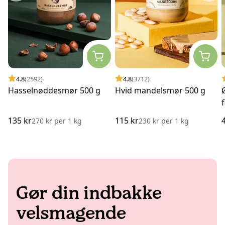
4.8
(2592)
4.8
(3712)
Hasselnøddesmør 500 g
Hvid mandelsmør 500 g
135 kr
115 kr
270 kr
per
1 kg
230 kr
per
1 kg
Gør din indbakke
velsmagende