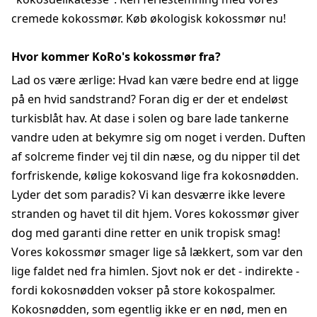
cremede kokossmør. Køb økologisk kokossmør nu!
Hvor kommer KoRo's kokossmør fra?
Lad os være ærlige: Hvad kan være bedre end at ligge
på en hvid sandstrand? Foran dig er der et endeløst
turkisblåt hav. At dase i solen og bare lade tankerne
vandre uden at bekymre sig om noget i verden. Duften
af solcreme finder vej til din næse, og du nipper til det
forfriskende, kølige kokosvand lige fra kokosnødden.
Lyder det som paradis? Vi kan desværre ikke levere
stranden og havet til dit hjem. Vores kokossmør giver
dog med garanti dine retter en unik tropisk smag!
Vores kokossmør smager lige så lækkert, som var den
lige faldet ned fra himlen. Sjovt nok er det - indirekte -
fordi kokosnødden vokser på store kokospalmer.
Kokosnødden, som egentlig ikke er en nød, men en