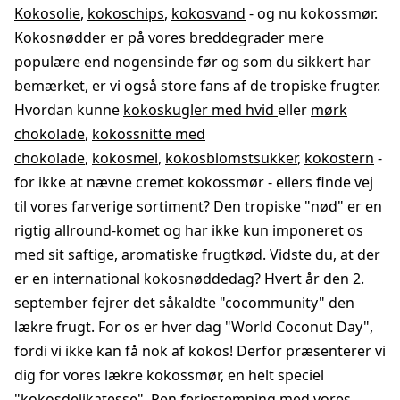
Kokosolie
,
kokoschips
,
kokosvand
- og nu kokossmør.
Kokosnødder er på vores breddegrader mere
populære end nogensinde før og som du sikkert har
bemærket, er vi også store fans af de tropiske frugter.
Hvordan kunne
kokoskugler med hvid
eller
mørk
chokolade
,
kokossnitte med
chokolade
,
kokosmel
,
kokosblomstsukker
,
kokostern
-
for ikke at nævne cremet kokossmør - ellers finde vej
til vores farverige sortiment? Den tropiske "nød" er en
rigtig allround-komet og har ikke kun imponeret os
med sit saftige, aromatiske frugtkød. Vidste du, at der
er en international kokosnøddedag? Hvert år den 2.
september fejrer det såkaldte "cocommunity" den
lækre frugt. For os er hver dag "World Coconut Day",
fordi vi ikke kan få nok af kokos! Derfor præsenterer vi
dig for vores lækre kokossmør, en helt speciel
"kokosdelikatesse". Ren feriestemning med vores