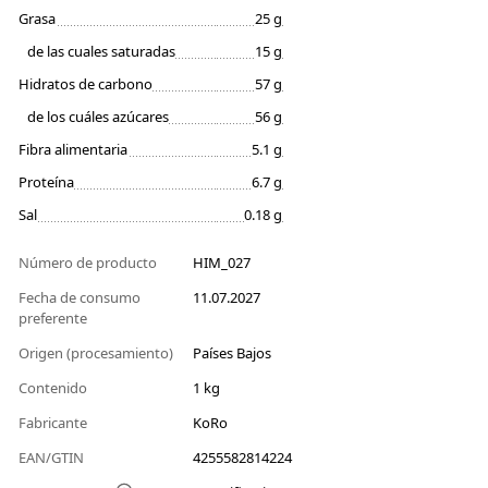
Grasa
25 g
de las cuales saturadas
15 g
Hidratos de carbono
57 g
de los cuáles azúcares
56 g
Fibra alimentaria
5.1 g
Proteína
6.7 g
Sal
0.18 g
Número de producto
HIM_027
Fecha de consumo
11.07.2027
preferente
Origen (procesamiento)
Países Bajos
Contenido
1 kg
Fabricante
KoRo
EAN/GTIN
4255582814224