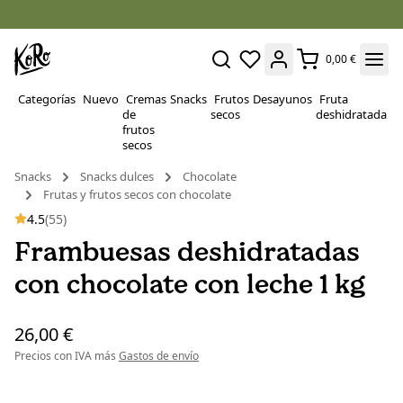
0,00 €
Categorías
Nuevo
Cremas
Snacks
Frutos
Desayunos
Fruta
P
de
secos
deshidratada
Su
frutos
secos
Snacks
Snacks dulces
Chocolate
Frutas y frutos secos con chocolate
4.5
(55)
Frambuesas deshidratadas
con chocolate con leche 1 kg
26,00 €
Precios con IVA más
Gastos de envío