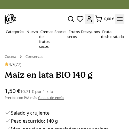
0,00 €
Categorías
Nuevo
Cremas
Snacks
Frutos
Desayunos
Fruta
P
de
secos
deshidratada
Su
frutos
secos
Cocina
Conservas
4.7
(77)
Maíz en lata BIO 140 g
1,50 €
10,71 €
por
1 kilo
Precios con IVA más
Gastos de envío
Salado y crujiente
Peso escurrido: 140 g