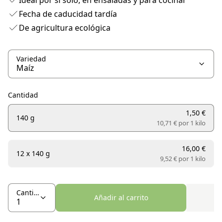
Ideal por sí solo, en ensaladas y para cocinar
Fecha de caducidad tardía
De agricultura ecológica
Variedad
Cantidad
1,50 €
140 g
10,71 € por
1 kilo
16,00 €
12 x 140 g
9,52 € por
1 kilo
Cantidad
Añadir al carrito