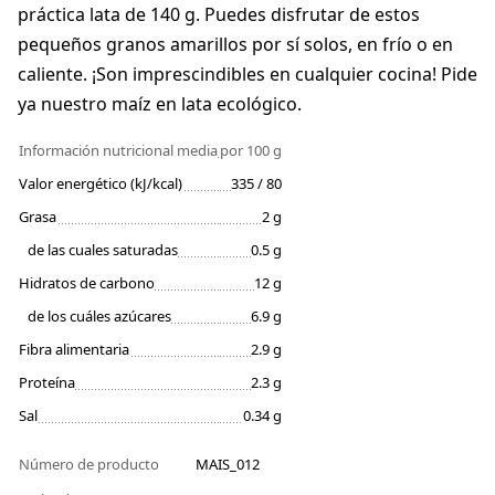
práctica lata de 140 g. Puedes disfrutar de estos
pequeños granos amarillos por sí solos, en frío o en
caliente. ¡Son imprescindibles en cualquier cocina! Pide
ya nuestro maíz en lata ecológico.
Información nutricional media
por 100 g
Valor energético (kJ/kcal)
335 / 80
Grasa
2 g
de las cuales saturadas
0.5 g
Hidratos de carbono
12 g
de los cuáles azúcares
6.9 g
Fibra alimentaria
2.9 g
Proteína
2.3 g
Sal
0.34 g
Número de producto
MAIS_012