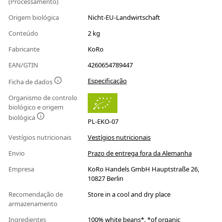
(Processamento)
Origem biológica
Nicht-EU-Landwirtschaft
Conteúdo
2 kg
Fabricante
KoRo
EAN/GTIN
4260654789447
Especificação
Ficha de dados
Organismo de controlo
biológico e origem
biológica
PL-EKO-07
Vestígios nutricionais
Vestígios nutricionais
Envio
Prazo de entrega fora da Alemanha
Empresa
KoRo Handels GmbH Hauptstraße 26,
10827 Berlin
Recomendação de
Store in a cool and dry place
armazenamento
Ingredientes
100% white beans*. *of organic