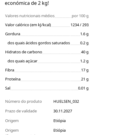
económica de 2 kg!
Valores nutricionais médios
por 100 g
Valor calórico (em kJ/kcal)
1234 / 293
Gordura
1.6 g
dos quais ácidos gordos saturados
0.2 g
Hidratos de carbono
40 g
dos quais açúcar
1.2 g
Fibra
17 g
Proteína
21 g
Sal
0.01 g
Número do produto
HUELSEN_032
Prazo de validade
30.11.2027
Origem
Etiópia
Origem
Etiópia