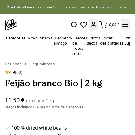
Want 5% off your next order?
Sign up to our newsletter to get your voucher.
0,00 €
Categorias
Novo
Snacks
Pequeno-
Cremes
Frutos
Frutas
Prote
almoço
de
secos
desidratadas
Super
frutos
secos
Cozinhar
Leguminosas
4.9
(60)
Feijão branco Bio | 2 kg
11,50 €
5,75 €
por
1 kg
Preços incluíndo IVA mais
custos de transporte
100 % dried white beans