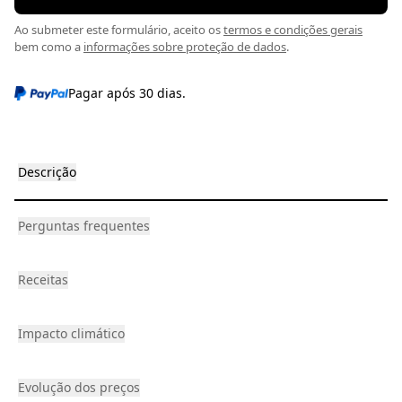
Ao submeter este formulário, aceito os
termos e condições gerais
bem como a
informações sobre proteção de dados
.
Pagar após 30 dias.
Descrição
Perguntas frequentes
Receitas
Impacto climático
Evolução dos preços