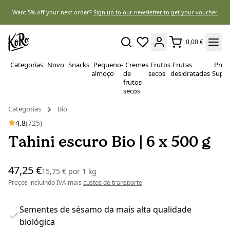
Want 5% off your next order?
Sign up to our newsletter to get your voucher.
0,00 €
Categorias
Novo
Snacks
Pequeno-
Cremes
Frutos
Frutas
Prote
almoço
de
secos
desidratadas
Super
frutos
secos
Categorias
Bio
4.8
(725)
Tahini escuro Bio | 6 x 500 g
47,25 €
15,75 €
por
1 kg
Preços incluíndo IVA mais
custos de transporte
Sementes de sésamo da mais alta qualidade
biológica