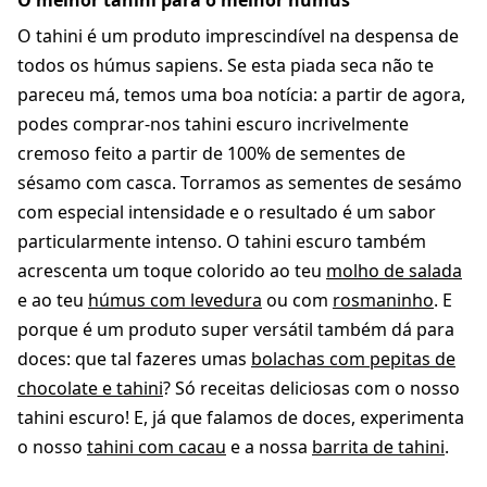
O melhor tahini para o melhor húmus
O tahini é um produto imprescindível na despensa de
todos os húmus sapiens. Se esta piada seca não te
pareceu má, temos uma boa notícia: a partir de agora,
podes comprar-nos tahini escuro incrivelmente
cremoso feito a partir de 100% de sementes de
sésamo com casca. Torramos as sementes de sesámo
com especial intensidade e o resultado é um sabor
particularmente intenso. O tahini escuro também
acrescenta um toque colorido ao teu
molho de salada
e ao teu
húmus com levedura
ou com
rosmaninho
. E
porque é um produto super versátil também dá para
doces: que tal fazeres umas
bolachas com pepitas de
chocolate e tahini
? Só receitas deliciosas com o nosso
tahini escuro! E, já que falamos de doces, experimenta
o nosso
tahini com cacau
e a nossa
barrita de tahini
.