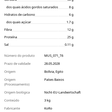
dos quais ácidos gordos saturados
8 g
Hidratos de carbono
6 g
dos quais açúcar
1.7 g
Fibra
12 g
Proteína
25 g
Sal
0.11 g
Número do produto
MUS_071_T6
Prazo de validade
28.05.2028
Origem
Bolívia, Egito
Origem
Países Baixos
(Processamento)
Origem biológica
Nicht-EU-Landwirtschaft
Conteúdo
3 kg
Fabricante
KoRo