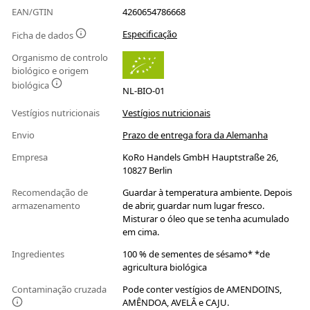
EAN/GTIN
4260654786668
Especificação
Ficha de dados
Organismo de controlo
biológico e origem
biológica
NL-BIO-01
Vestígios nutricionais
Vestígios nutricionais
Envio
Prazo de entrega fora da Alemanha
Empresa
KoRo Handels GmbH Hauptstraße 26,
10827 Berlin
Recomendação de
Guardar à temperatura ambiente. Depois
armazenamento
de abrir, guardar num lugar fresco.
Misturar o óleo que se tenha acumulado
em cima.
Ingredientes
100 % de sementes de sésamo* *de
agricultura biológica
Contaminação cruzada
Pode conter vestígios de AMENDOINS,
AMÊNDOA, AVELÂ e CAJU.