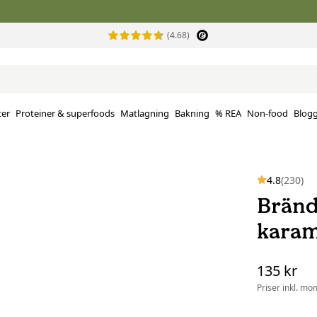
(4.68)
ter
Proteiner & superfoods
Matlagning
Bakning
% REA
Non-food
Blog
4.8
(230)
Bränd
karame
135 kr
Priser inkl. mo