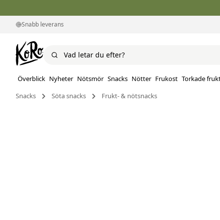
Snabb leverans
Överblick
Nyheter
Nötsmör
Snacks
Nötter
Frukost
Torkade fruk
Snacks
Söta snacks
Frukt- & nötsnacks