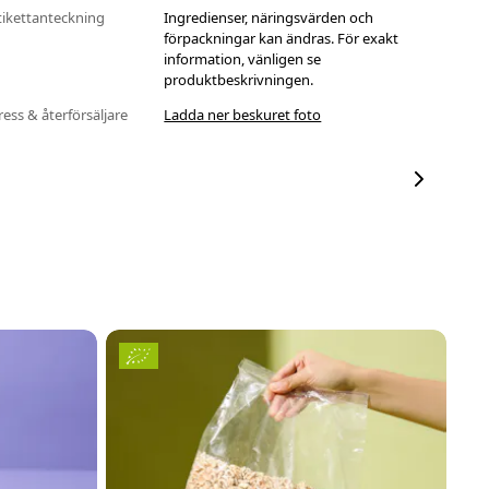
tikettanteckning
Ingredienser, näringsvärden och
förpackningar kan ändras. För exakt
information, vänligen se
produktbeskrivningen.
ress & återförsäljare
Ladda ner beskuret foto
P