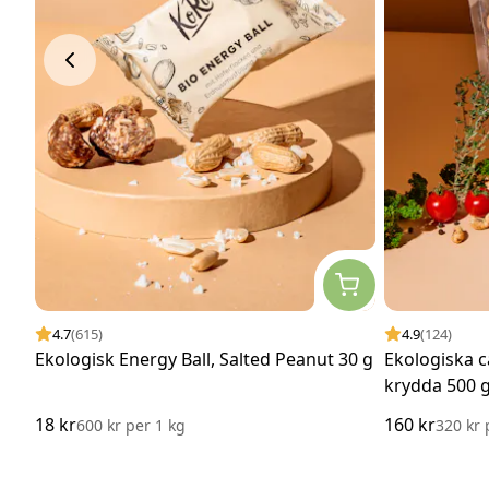
4.7
(615)
4.9
(124)
Ekologisk Energy Ball, Salted Peanut 30 g
Ekologiska 
krydda 500 
18 kr
160 kr
600 kr
per
1 kg
320 kr