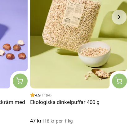
4.9
(1194)
4.
tskräm med
Ekologiska dinkelpuffar 400 g
Jor
47 kr
91 k
118 kr
per
1 kg