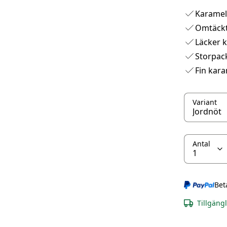
Karamell
Omtäckt
Läcker k
Storpac
Fin kar
Variant
Antal
Bet
Tillgäng