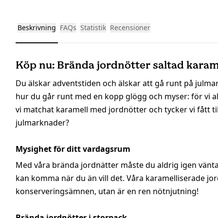
Beskrivning
FAQs
Statistik
Recensioner
Köp nu: Brända jordnötter saltad karame
Du älskar adventstiden och älskar att gå runt på julma
hur du går runt med en kopp glögg och myser: för vi all
vi matchat karamell med jordnötter och tycker vi fått ti
julmarknader?
Mysighet för ditt vardagsrum
Med våra brända jordnätter måste du aldrig igen vänta
kan komma när du än vill det. Våra karamelliserade jor
konserveringsämnen, utan är en ren nötnjutning!
Brända jordnötter i storpack