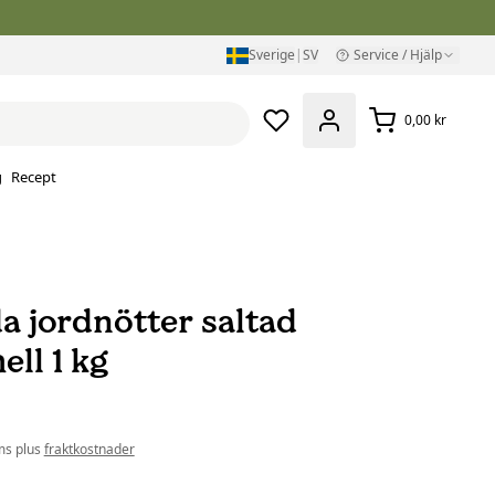
Sverige
|
SV
Service / Hjälp
0,00 kr
g
Recept
a jordnötter saltad
ll 1 kg
ms plus
fraktkostnader