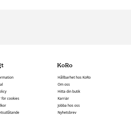
gt
KoRo
ormation
Hållbarhet hos KoRo
al
Om oss
olicy
Hitta din butik
r för cookies
Karriär
lkor
Jobba hos oss
etsutlåtande
Nyhetsbrev