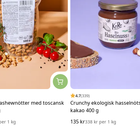
4.7
(339)
cashewnötter med toscansk
Crunchy ekologisk hasselnö
g
kakao 400 g
135 kr
per
1 kg
338 kr
per
1 kg