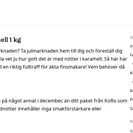
G
ll 1 kg
V
rknaden? Ta julmarknaden hem till dig och föreställ dig
F
a vet ju hur gott det är med nötter i karamell. Så här har
ll en riktig fullträff för äkta finsmakare! Vem behöver då
K
K
P
 på något annat i december, än ditt paket från KoRo som
dnötter innehåller inga smakförstärkare eller
S
P
B