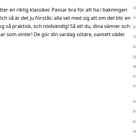
U
ter en riktig klassiker. Passar bra för att ha i bakningen
Och så är det ju förstås: alla vet med sig att om det blir en
U
5 kg så praktisk, och nödvändig! Så att du, dina vänner och
I
ar som vinter! De gör din vardag sötare, oavsett väder
T
E
D
N
F
F
F
I
K
H