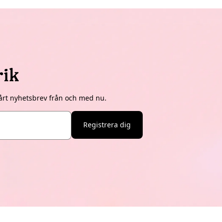
rik
årt nyhetsbrev från och med nu.
Registrera dig