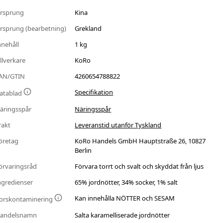
rsprung
Kina
rsprung (bearbetning)
Grekland
nnehåll
1 kg
illverkare
KoRo
AN/GTIN
4260654788822
Specifikation
atablad
äringsspår
Näringsspår
rakt
Leveranstid utanför Tyskland
öretag
KoRo Handels GmbH Hauptstraße 26, 10827
Berlin
örvaringsråd
Förvara torrt och svalt och skyddat från ljus
ngredienser
65% jordnötter, 34% socker, 1% salt
Kan innehålla NÖTTER och SESAM
orskontaminering
andelsnamn
Salta karamelliserade jordnötter