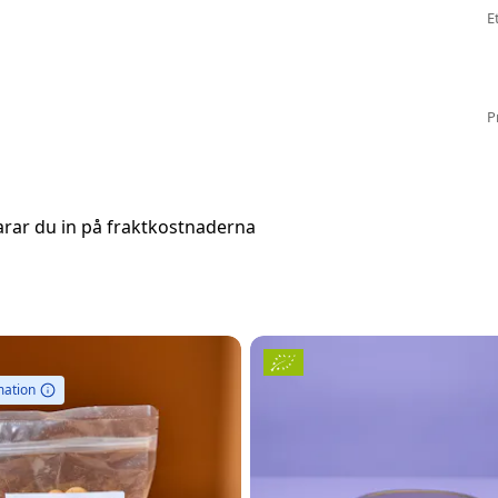
E
P
arar du in på fraktkostnaderna
mation