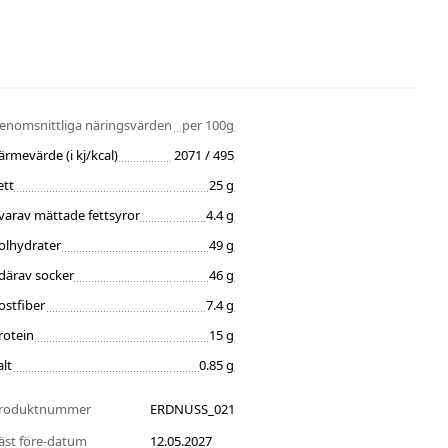
enomsnittliga näringsvärden
per 100g
ärmevärde (i kj/kcal)
2071 / 495
ett
25 g
varav mättade fettsyror
4.4 g
olhydrater
49 g
därav socker
46 g
ostfiber
7.4 g
rotein
15 g
alt
0.85 g
roduktnummer
ERDNUSS_021
äst före-datum
12.05.2027