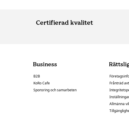
Certifierad kvalitet
Business
Rättsli
B2B
Företagsinf
KoRo Cafe
Frånträd avt
Sponsring och samarbeten
Integritetsp
Inställninga
Allmänna vil
Tillgängligh