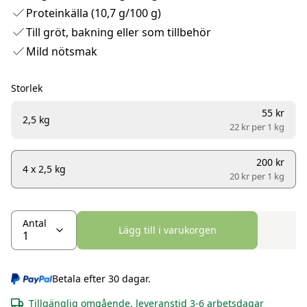
Proteinkälla (10,7 g/100 g)
Till gröt, bakning eller som tillbehör
Mild nötsmak
Storlek
55 kr
2,5 kg
22 kr per
1 kg
200 kr
4 x 2,5 kg
20 kr per
1 kg
Antal
Lägg till i varukorgen
Betala efter 30 dagar.
Tillgänglig omgående, leveranstid 3-6 arbetsdagar