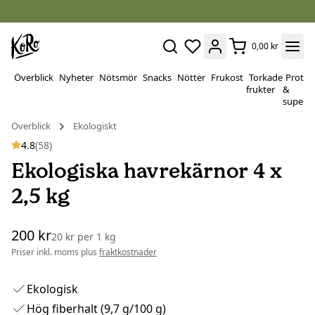
0,00 kr
Överblick
Nyheter
Nötsmör
Snacks
Nötter
Frukost
Torkade
Protei
frukter
&
superf
Överblick
Ekologiskt
4.8
(58)
Ekologiska havrekärnor 4 x
2,5 kg
200 kr
20 kr
per
1 kg
Priser inkl. moms plus
fraktkostnader
Ekologisk
Hög fiberhalt (9,7 g/100 g)