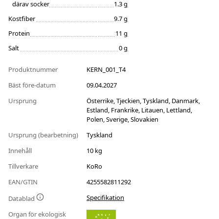
därav socker
1.3 g
Kostfiber
9.7 g
Protein
11 g
Salt
0 g
Produktnummer
KERN_001_T4
Bäst före-datum
09.04.2027
Ursprung
Österrike, Tjeckien, Tyskland, Danmark,
Estland, Frankrike, Litauen, Lettland,
Polen, Sverige, Slovakien
Ursprung (bearbetning)
Tyskland
Innehåll
10 kg
Tillverkare
KoRo
EAN/GTIN
4255582811292
Specifikation
Datablad
Organ för ekologisk