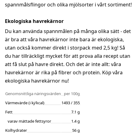
spannmålsflingor och olika mjölsorter i vårt sortiment!
Ekologiska havrekärnor
Du kan använda spannmålen på många olika sätt - det
är bra att våra havrekärnor inte bara är ekologiska,
utan också kommer direkt i storpack med 2,5 kg! Så
du har tillräckligt mycket för att prova alla recept utan
att få slut på havre direkt. Och det är inte allt: våra
havrekärnor är rika på fibrer och protein. Köp våra
ekologiska havrekärnor nu!
Genomsnittliga näringsvärden
per 100g
Värmevärde (i kj/kcal)
1493 / 355
Fett
7.1 g
varav mättade fettsyror
1.4 g
Kolhydrater
56 g