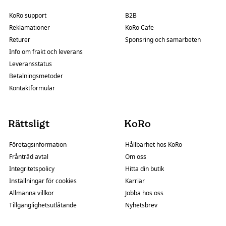
KoRo support
B2B
Reklamationer
KoRo Cafe
Returer
Sponsring och samarbeten
Info om frakt och leverans
Leveransstatus
Betalningsmetoder
Kontaktformulär
Rättsligt
KoRo
Företagsinformation
Hållbarhet hos KoRo
Frånträd avtal
Om oss
Integritetspolicy
Hitta din butik
Inställningar för cookies
Karriär
Allmänna villkor
Jobba hos oss
Tillgänglighetsutlåtande
Nyhetsbrev