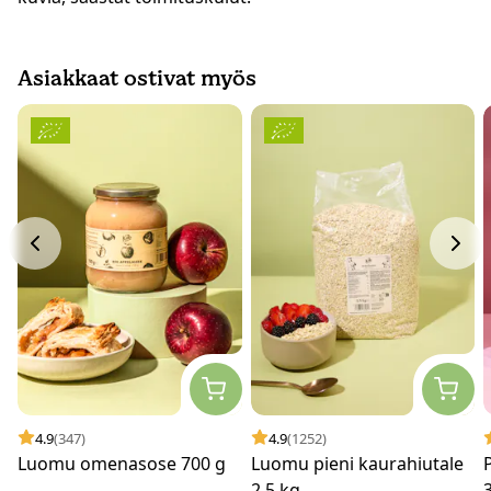
Asiakkaat ostivat myös
4.9
(347)
4.9
(1252)
Luomu omenasose 700 g
Luomu pieni kaurahiutale
2,5 kg