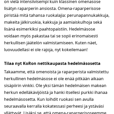
on vielä intensiivisempi kuin klassinen omenasose
lisätyn raparperin ansiosta. Omena-raparperisose
piristää mitä tahansa ruokalajia: perunapannukakkuja,
makeita jälkiruokia, kakkuja ja aamiaiskulhoja sekä
lisänä esimerkiksi paahtopaistiin. Hedelmäsose
voidaan myös pakastaa tai se sopii erinomaisesti
herkullisen jäätelön valmistamiseen. Kuten näet,
luovuudellasi ei ole rajoja, nyt kokeilemaan!
Tilaa nyt KoRon nettikaupasta hedelmäsosetta
Takaamme, että omenoista ja raparperista valmistettu
herkullinen hedelmäsose ei ole enää pitkään aikaan
sisäpiirin vinkki. Ole yksi tämän hedelmäisen makean
herkun edelläkävijöistä ja hanki itsellesi purkki ihanaa
hedelmäsosetta. Kun loihdit ruokasi sen avulla
seuraavalla kerralla kokatessasi perheesi ja ystäväsi
yllättyvät. Lisäksi se, että omena-raparperisoseemme