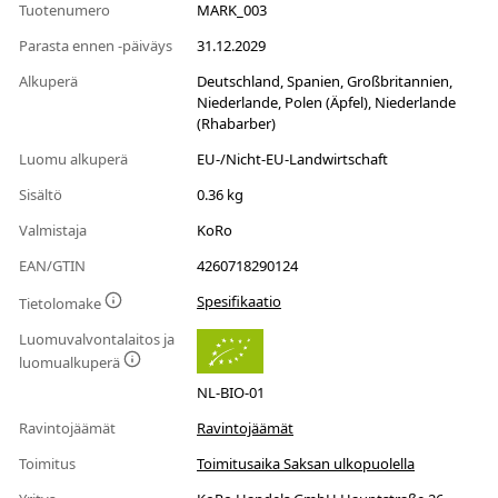
Tuotenumero
MARK_003
Parasta ennen -päiväys
31.12.2029
Alkuperä
Deutschland, Spanien, Großbritannien,
Niederlande, Polen (Äpfel), Niederlande
(Rhabarber)
Luomu alkuperä
EU-/Nicht-EU-Landwirtschaft
Sisältö
0.36 kg
Valmistaja
KoRo
EAN/GTIN
4260718290124
Spesifikaatio
Tietolomake
Luomuvalvontalaitos ja
luomualkuperä
NL-BIO-01
Ravintojäämät
Ravintojäämät
Toimitus
Toimitusaika Saksan ulkopuolella