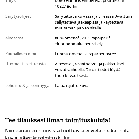
Yritys
KoRo Handels GmbH Hauptstraße 26,
10827 Berlin
Säilytysohjeet
Säilytettävä kuivassa ja viileässä. Avattuna
säilytettävä jääkaapissa ja käytettävä
muutaman päivän sisällä.
Ainesosat
80 % omena*, 20 % raparperi*
*luonnonmukainen viljely
Kaupallinen nimi
Luomu omena- ja raparperipyree
Huomautus etiketistä
Ainesosat, ravintoarvot ja pakkaukset
voivat vaihdella. Tarkat tiedot löydät
tuotekuvauksesta.
Lehdistö & jälleenmyyjät
Lataa rajattu kuva
Tee tilauksesi ilman toimituskuluja!
Niin kauan kuin uusista tuotteista ei vielä ole kauniita
kuvia, säästät toimituskulut.