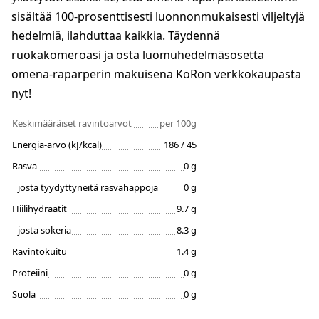
sisältää 100-prosenttisesti luonnonmukaisesti viljeltyjä
hedelmiä, ilahduttaa kaikkia. Täydennä
ruokakomeroasi ja osta luomuhedelmäsosetta
omena-raparperin makuisena KoRon verkkokaupasta
nyt!
Keskimääräiset ravintoarvot
per 100g
Energia-arvo (kJ/kcal)
186 / 45
Rasva
0 g
josta tyydyttyneitä rasvahappoja
0 g
Hiilihydraatit
9.7 g
josta sokeria
8.3 g
Ravintokuitu
1.4 g
Proteiini
0 g
Suola
0 g