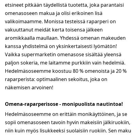
etsineet pitkään täydellistä tuotetta, joka parantaisi
omenasoseen makua ja olisi erikoinen lisä
valikoimaamme. Monissa testeissä raparperi on
vakuuttanut meidät kerta toisensa jälkeen
aromikkaalla maullaan. Yhdessä omenan makeuden
kanssa yhdistelmä on yksinkertaisesti lyömätön!
Vaikka supermarketin omenasose sisältää yleensä
paljon sokeria, me laitamme purkkiin vain hedelmiä.
Hedelmäsoseemme koostuu 80 % omenoista ja 20 %
raparperista: optimaalinen sekoitus, joka on
näkemisen arvoinen!
Omena-raparperisose - monipuolista nautintoa!
Hedelmäsoseemme on erittäin monikäyttöinen, ja se
sopii omenasoseen tavoin hyvin makeisiin jälkiruokiin,
niin kuin myös lisukkeeksi suolaisiin ruokiin. Sen maku