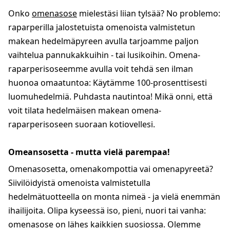
Onko
omenasose
mielestäsi liian tylsää? No problemo:
raparperilla jalostetuista omenoista valmistetun
makean hedelmäpyreen avulla tarjoamme paljon
vaihtelua pannukakkuihin - tai lusikoihin. Omena-
raparperisoseemme avulla voit tehdä sen ilman
huonoa omaatuntoa: Käytämme 100-prosenttisesti
luomuhedelmiä. Puhdasta nautintoa! Mikä onni, että
voit tilata hedelmäisen makean omena-
raparperisoseen suoraan kotiovellesi.
Omeansosetta - mutta vielä parempaa!
Omenasosetta, omenakompottia vai omenapyreetä?
Siivilöidyistä omenoista valmistetulla
hedelmätuotteella on monta nimeä - ja vielä enemmän
ihailijoita. Olipa kyseessä iso, pieni, nuori tai vanha:
omenasose on lähes kaikkien suosiossa. Olemme