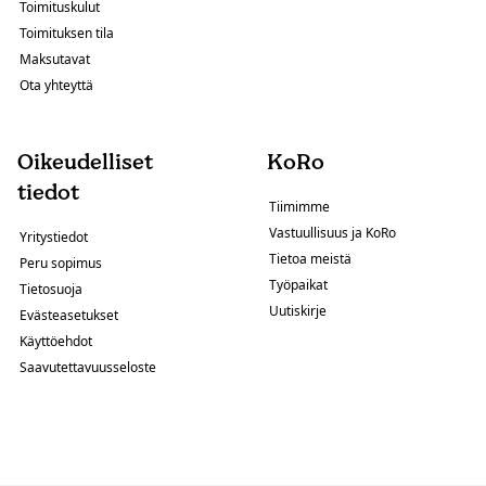
Toimituskulut
Toimituksen tila
Maksutavat
Ota yhteyttä
Oikeudelliset
KoRo
tiedot
Tiimimme
Vastuullisuus ja KoRo
Yritystiedot
Tietoa meistä
Peru sopimus
Työpaikat
Tietosuoja
Uutiskirje
Evästeasetukset
Käyttöehdot
Saavutettavuusseloste