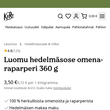
0,00 €
Yleiskatsaus
Uutuudet
Välipalat
Aamupala
Pähkinätahnat
Pähkinät
Leivonta
Hedelmäsoseet & Hillot
4.8
(123)
Luomu hedelmäsose omena-
raparperi 360 g
3,50 €
9,72 €
per
1 Kilogramma
Hinnat sisältävät ALV:n, lisäksi tulee
toimituskulut
100 % herkullisista omenoista ja raparperista
Hedelmäisen makea maku