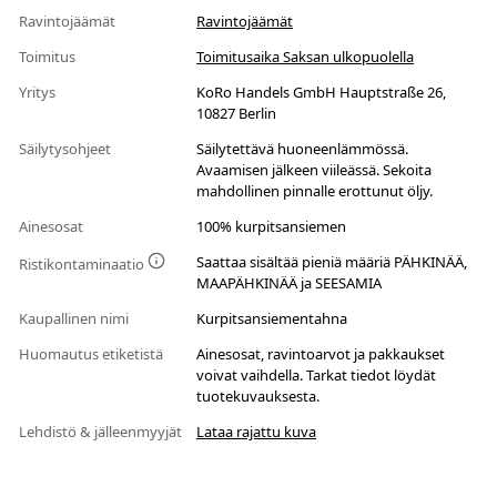
Ravintojäämät
Ravintojäämät
Toimitus
Toimitusaika Saksan ulkopuolella
Yritys
KoRo Handels GmbH Hauptstraße 26,
10827 Berlin
Säilytysohjeet
Säilytettävä huoneenlämmössä.
Avaamisen jälkeen viileässä. Sekoita
mahdollinen pinnalle erottunut öljy.
Ainesosat
100% kurpitsansiemen
Saattaa sisältää pieniä määriä PÄHKINÄÄ,
Ristikontaminaatio
MAAPÄHKINÄÄ ja SEESAMIA
Kaupallinen nimi
Kurpitsansiementahna
Huomautus etiketistä
Ainesosat, ravintoarvot ja pakkaukset
voivat vaihdella. Tarkat tiedot löydät
tuotekuvauksesta.
Lehdistö & jälleenmyyjät
Lataa rajattu kuva