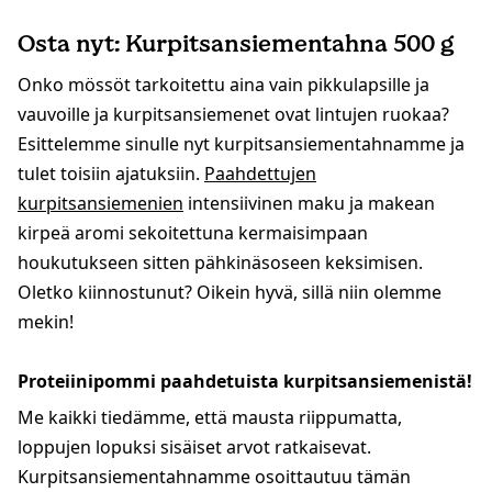
Osta nyt: Kurpitsansiementahna 500 g
Onko mössöt tarkoitettu aina vain pikkulapsille ja
vauvoille ja kurpitsansiemenet ovat lintujen ruokaa?
Esittelemme sinulle nyt kurpitsansiementahnamme ja
tulet toisiin ajatuksiin.
Paahdettujen
kurpitsansiemenien
intensiivinen maku ja makean
kirpeä aromi sekoitettuna kermaisimpaan
houkutukseen sitten pähkinäsoseen keksimisen.
Oletko kiinnostunut? Oikein hyvä, sillä niin olemme
mekin!
Proteiinipommi paahdetuista kurpitsansiemenistä!
Me kaikki tiedämme, että mausta riippumatta,
loppujen lopuksi sisäiset arvot ratkaisevat.
Kurpitsansiementahnamme osoittautuu tämän