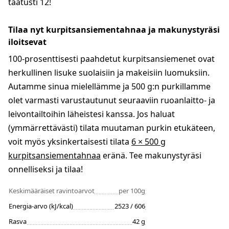
taatusti 12!
Tilaa nyt kurpitsansiementahnaa ja makunystyräsi
iloitsevat
100-prosenttisesti paahdetut kurpitsansiemenet ovat
herkullinen lisuke suolaisiin ja makeisiin luomuksiin.
Autamme sinua mielellämme ja 500 g:n purkillamme
olet varmasti varustautunut seuraaviin ruoanlaitto- ja
leivontailtoihin läheistesi kanssa. Jos haluat
(ymmärrettävästi) tilata muutaman purkin etukäteen,
voit myös yksinkertaisesti tilata
6 × 500 g
kurpitsansiementahnaa
eränä. Tee makunystyräsi
onnelliseksi ja tilaa!
Keskimääräiset ravintoarvot
per 100g
Energia-arvo (kJ/kcal)
2523 / 606
Rasva
42 g