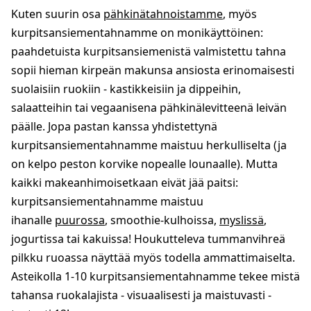
Kuten suurin osa
pähkinätahnoistamme
, myös
kurpitsansiementahnamme on monikäyttöinen:
paahdetuista kurpitsansiemenistä valmistettu tahna
sopii hieman kirpeän makunsa ansiosta erinomaisesti
suolaisiin ruokiin - kastikkeisiin ja dippeihin,
salaatteihin tai vegaanisena pähkinälevitteenä leivän
päälle. Jopa pastan kanssa yhdistettynä
kurpitsansiementahnamme maistuu herkulliselta (ja
on kelpo peston korvike nopealle lounaalle). Mutta
kaikki makeanhimoisetkaan eivät jää paitsi:
kurpitsansiementahnamme maistuu
ihanalle
puurossa
, smoothie-kulhoissa,
myslissä
,
jogurtissa tai kakuissa! Houkutteleva tummanvihreä
pilkku ruoassa näyttää myös todella ammattimaiselta.
Asteikolla 1-10 kurpitsansiementahnamme tekee mistä
tahansa ruokalajista - visuaalisesti ja maistuvasti -