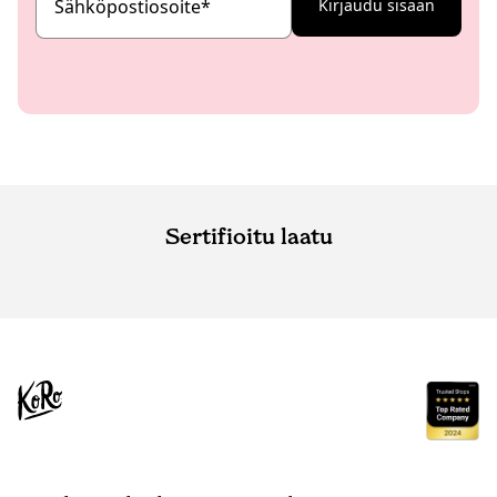
Sähköpostiosoite
*
Kirjaudu sisään
Sertifioitu laatu