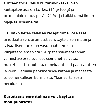
suhteen todelliseksi kultakaivokseksi! Sen
kuitupitoisuus on korkea (14 g/100 g) ja
proteiinipitoisuus peräti 21 % - ja kaikki tämä ilman
öljyjä tai lisäaineita!
Haluatko tietää salaisen reseptimme, jolla saat
ainutlaatuisen, aromaattisen, täyteläisen maun ja
taivaallisen tuoksun vastapaahdetuista
kurpitsansiemenistä? Kurpitsansiementahnan
valmistuksessa tuoreet siemenet kuivataan
huolellisesti ja jauhetaan mekaanisesti paahtamisen
jälkeen. Samalla pähkinärasva katoaa ja massasta
tulee herkullisen kermaista. Yksinkertaisesti
nerokasta!
Kurpitsansiementahnaa voit käyttää
monipuolisesti