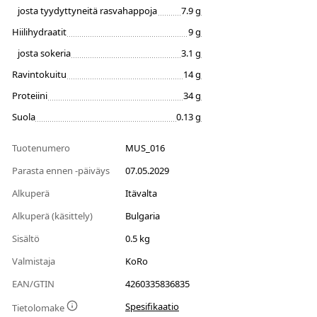
josta tyydyttyneitä rasvahappoja
7.9 g
Hiilihydraatit
9 g
josta sokeria
3.1 g
Ravintokuitu
14 g
Proteiini
34 g
Suola
0.13 g
Tuotenumero
MUS_016
Parasta ennen -päiväys
07.05.2029
Alkuperä
Itävalta
Alkuperä (käsittely)
Bulgaria
Sisältö
0.5 kg
Valmistaja
KoRo
EAN/GTIN
4260335836835
Spesifikaatio
Tietolomake