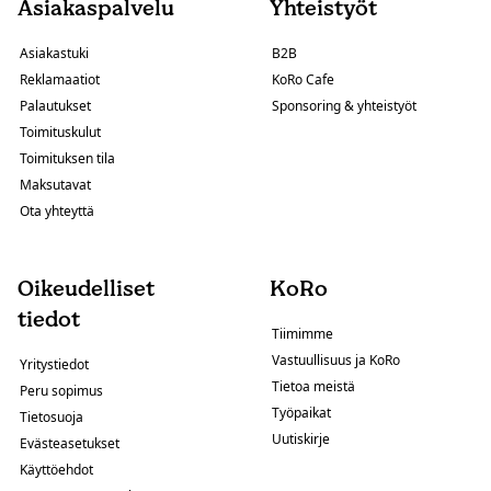
Asiakaspalvelu
Yhteistyöt
Asiakastuki
B2B
Reklamaatiot
KoRo Cafe
Palautukset
Sponsoring & yhteistyöt
Toimituskulut
Toimituksen tila
Maksutavat
Ota yhteyttä
Oikeudelliset
KoRo
tiedot
Tiimimme
Vastuullisuus ja KoRo
Yritystiedot
Tietoa meistä
Peru sopimus
Työpaikat
Tietosuoja
Uutiskirje
Evästeasetukset
Käyttöehdot