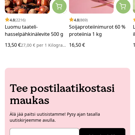
4.8
(2216)
4.8
(869)
Luomu taateli-
Soijaproteiinimurot 60 %
hasselpähkinälevite 500 g
proteiinia 1 kg
13,50 €
16,50 €
27,00 €
per
1 Kilogramma
Tee postilaatikostasi
maukas
Älä jää paitsi uutisistamme! Pysy ajan tasalla
uutiskirjeemme avulla.