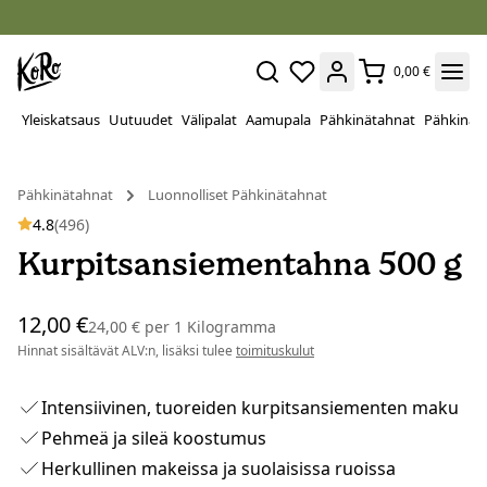
0,00 €
Yleiskatsaus
Uutuudet
Välipalat
Aamupala
Pähkinätahnat
Pähkinät
Pähkinätahnat
Luonnolliset Pähkinätahnat
4.8
(496)
Kurpitsansiementahna 500 g
12,00 €
24,00 €
per
1 Kilogramma
Hinnat sisältävät ALV:n, lisäksi tulee
toimituskulut
Intensiivinen, tuoreiden kurpitsansiementen maku
Pehmeä ja sileä koostumus
Herkullinen makeissa ja suolaisissa ruoissa