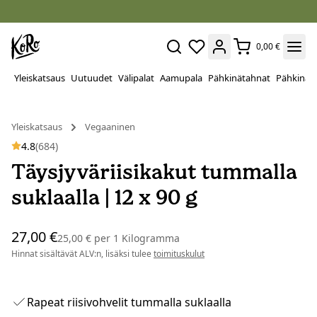
0,00 €
Yleiskatsaus
Uutuudet
Välipalat
Aamupala
Pähkinätahnat
Pähkinät
Yleiskatsaus
Vegaaninen
4.8
(684)
Täysjyväriisikakut tummalla
suklaalla | 12 x 90 g
27,00 €
25,00 €
per
1 Kilogramma
Hinnat sisältävät ALV:n, lisäksi tulee
toimituskulut
Rapeat riisivohvelit tummalla suklaalla