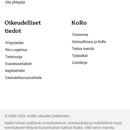
Ota yhteyttä
Oikeudelliset
KoRo
tiedot
Tiimimme
Vastuullisuus ja KoRo
Yritystiedot
Tietoa meistä
Peru sopimus
Työpaikat
Tietosuoja
Uutiskirje
Evästeasetukset
Käyttöehdot
Saavutettavuusseloste
© KoRo 2026. Kaikki oikeudet pidätetään.
Kaikki hinnat sisältävät arvonlisäveron, toimituskulut ja mahdolliset muut
toimitukseen liittyvät kustannukset tulevat lisäksi, ellei toisin mainita.