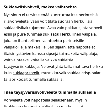
Suklaa-riisivohveli, makea vaihtoehto
Nyt sinun ei tarvitse enää kuorruttaa itse perinteisiä
riisivohveleita, vaan voit tilata suoraan herkullisia
suklaariisikakkujamme. Avaa vain pakkaus, ota vohveli
esiin ja pure tummaa suklaata! Herkullinen välipala,
joka on ihanteellinen vaihtoehto perinteisille
välipaloille ja makeisille. Sen sijaan, että napostelet
iltaisin ystävien kanssa sipsejä tai makeita välipaloja,
voit vaihteeksi kokeilla vaikka suklaisia
täysjyväriisikakkuja. Ne ovat yhtä lailla mahtava herkku
kuin
suklaapretzelit
, mustikka-valkosuklaa crisp-palat
tai
aprikoosit tummalla suklaalla
.
Tilaa täysjyväriisivohveleita tummalla suklaalla
Vohveleita voit napostella sellaisenaan, myslin
lisukkeena kulhosta, välipalana matkoilla tai