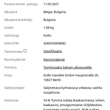
Parasta ennen -päiväys
11.05.2027
Alkuperä
Belgia, Bulgaria
Alkuperä (käsittely)
Bulgaria
Sisältö
1.08 kg
Valmistaja
KoRo
EAN/GTIN
4260335838082
Spesifikaatio
Tietolomake
Ravintojäämät
Ravintojäämät
Toimitus
Toimitusaika Saksan ulkopuolella
Yritys
KoRo Handels GmbH Hauptstraße 26,
10827 Berlin
Säilytysohjeet
Säilytettävä kylmässä ja viileässä, valolta
suojattuna.
Ainesosat
54 % Tumma suklaa (kaakaomassa, sokeri,
kaakaovoi, emulgointiaine: SOIJAlesitiini,
luontainen vanilja-aromi), 46 % ruskea