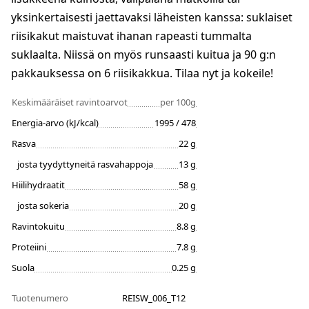
yksinkertaisesti jaettavaksi läheisten kanssa: suklaiset
riisikakut maistuvat ihanan rapeasti tummalta
suklaalta. Niissä on myös runsaasti kuitua ja 90 g:n
pakkauksessa on 6 riisikakkua. Tilaa nyt ja kokeile!
Keskimääräiset ravintoarvot
per 100g
Energia-arvo (kJ/kcal)
1995 / 478
Rasva
22 g
josta tyydyttyneitä rasvahappoja
13 g
Hiilihydraatit
58 g
josta sokeria
20 g
Ravintokuitu
8.8 g
Proteiini
7.8 g
Suola
0.25 g
Tuotenumero
REISW_006_T12