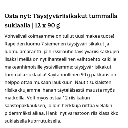
Osta nyt: Täysjyväriisikakut tummalla
suklaalla | 12 x 90 g
Vohvelivalikoimaamme on tullut uusi makea tuote!
Rapeiden luomu 7 siemenen täysjyväriisikakut ja
luomu amarantti- ja hirssirouhe täysjyväriisikakkujen
lisäksi meillä on nyt ihanteellinen vaihtoehto kaikille
makeanhimoisille ystävillemme: täysjyväriisikakut
tummalla suklaalla! Käytännöllinen 90 g pakkaus on
helppo ottaa mukaan laukkuun Nautit suklaisten
riisikakkujemme ihanan täyteläisestä mausta myös
matkoilla. Voit myös ostaa 12 riisikakun
säästöpakkauksen, jolloin herkkuja riittää vieläkin
pidemmäksi aikaa. Hanki nyt varastoon riisiklassikko
suklaisella kuorrutuksella.