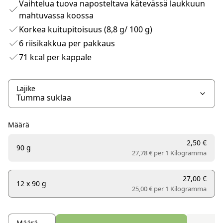
Vaihtelua tuova naposteltava kätevässä laukkuun
mahtuvassa koossa
Korkea kuitupitoisuus (8,8 g/ 100 g)
6 riisikakkua per pakkaus
71 kcal per kappale
Lajike
Määrä
2,50 €
90 g
27,78 € per
1 Kilogramma
27,00 €
12 x 90 g
25,00 € per
1 Kilogramma
Määrä