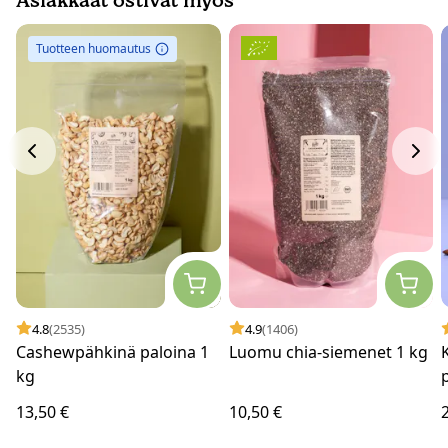
Asiakkaat ostivat myös
Tuotteen huomautus
4.8
(2535)
4.9
(1406)
Cashewpähkinä paloina 1
Luomu chia-siemenet 1 kg
kg
13,50 €
10,50 €